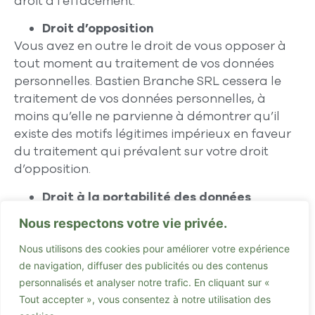
droit à l’effacement.
Droit d’opposition
Vous avez en outre le droit de vous opposer à
tout moment au traitement de vos données
personnelles. Bastien Branche SRL cessera le
traitement de vos données personnelles, à
moins qu’elle ne parvienne à démontrer qu’il
existe des motifs légitimes impérieux en faveur
du traitement qui prévalent sur votre droit
d’opposition.
Droit à la portabilité des données
Vous avez le droit d’obtenir toutes les données
Nous respectons votre vie privée.
personnelles que vous nous avez fournies dans
un format structuré, couramment utilisé et
Nous utilisons des cookies pour améliorer votre expérience
lisible par machine. À votre demande, ces
de navigation, diffuser des publicités ou des contenus
personnalisés et analyser notre trafic. En cliquant sur «
données peuvent être transférées à un autre
Tout accepter », vous consentez à notre utilisation des
prestataire, à moins que cela soit